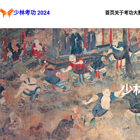
跳
少林考功 2024
首页
关于考功大
至
内
容
少