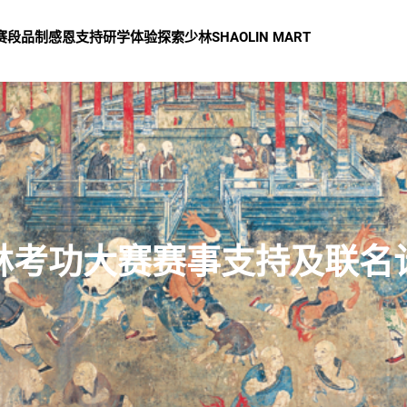
赛
段品制
感恩支持
研学体验
探索少林
SHAOLIN MART
林考功大赛赛事支持及联名