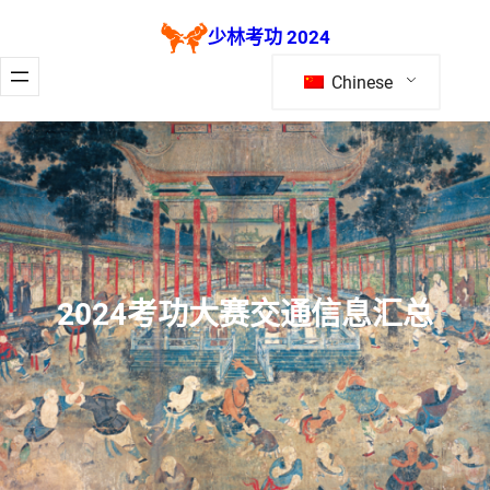
跳
少林考功 2024
至
内
Chinese
容
2024考功大赛交通信息汇总